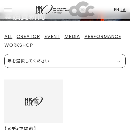
EN
JA
toggle
#讀賣新聞
Skip
navigation
to
content
ALL
CREATOR
EVENT
MEDIA
PERFORMANCE
WORKSHOP
【メディア掲載】