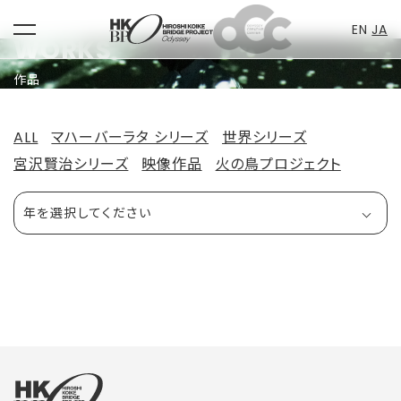
EN
JA
toggle
WORKS
Skip
navigation
to
作品
content
ALL
マハーバーラタ シリーズ
世界シリーズ
宮沢賢治シリーズ
映像作品
火の鳥プロジェクト