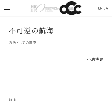
Skip
EN
JA
toggle
to
navigation
content
不可逆の航海
方法としての漂流
小池博史
前提